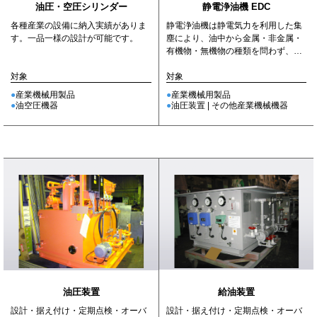
静電浄油機 EDC
油圧・空圧シリンダー
静電浄油機は静電気力を利用した集
各種産業の設備に納入実績がありま
塵により、油中から金属・非金属・
す。一品一様の設計が可能です。
有機物・無機物の種類を問わず、油
に溶けない全てのゴミを除去しま...
対象
対象
産業機械用製品
産業機械用製品
油圧装置 | その他産業機械機器
油空圧機器
給油装置
油圧装置
設計・据え付け・定期点検・オーバ
設計・据え付け・定期点検・オーバ