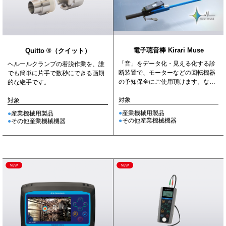
電子聴音棒 Kirari Muse
Quitto ®（クイット）
「音」をデータ化・見える化する診
ヘルールクランプの着脱作業を、誰
断装置で、モーターなどの回転機器
でも簡単に片手で数秒にできる画期
の予知保全にご使用頂けます。な
的な継手です。
お、装置には日本語版と英語版が
あ...
対象
対象
産業機械用製品
産業機械用製品
その他産業機械機器
その他産業機械機器