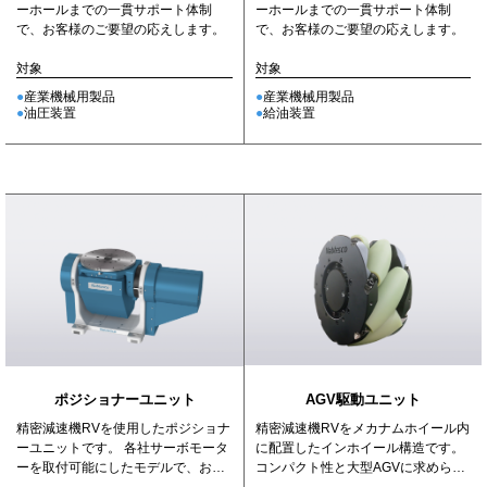
ーホールまでの一貫サポート体制
ーホールまでの一貫サポート体制
で、お客様のご要望の応えします。
で、お客様のご要望の応えします。
対象
対象
産業機械用製品
産業機械用製品
給油装置
油圧装置
AGV駆動ユニット
ポジショナーユニット
精密減速機RVをメカナムホイール内
精密減速機RVを使用したポジショナ
に配置したインホイール構造です。
ーユニットです。 各社サーボモータ
コンパクト性と大型AGVに求められ
ーを取付可能にしたモデルで、お客
る高耐荷重の両立を実現していま