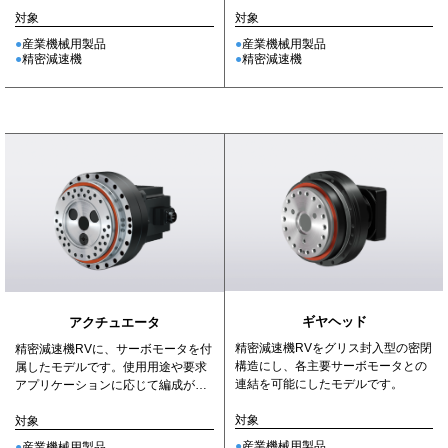
様の設計・製作・組立工数削減が...
す。
対象
対象
産業機械用製品
産業機械用製品
精密減速機
精密減速機
ギヤヘッド
アクチュエータ
精密減速機RVをグリス封入型の密閉
精密減速機RVに、サーボモータを付
構造にし、各主要サーボモータとの
属したモデルです。使用用途や要求
連結を可能にしたモデルです。
アプリケーションに応じて編成が可
能です。
対象
対象
産業機械用製品
産業機械用製品