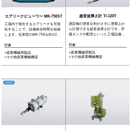
超音波厚さ計 TI-120T
エアリークビューワー MK-750ST
測定物の塗装を剥がさずに塗膜上か
工場内で発生するエアリークを可視
ら計測できる超音波厚さ計です。貯
化することで、設備保全時間を短縮
蔵タンクや配管といった工場設備
します。従来型のMK-750を約1/2に
や、船体などの鋼構造物の 減肉や
小型化しました。
腐...
対象
対象
産業機械用製品
産業機械用製品
その他産業機械機器
その他産業機械機器