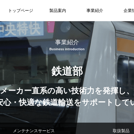
トップページ
製品案内
事業紹介
企業
事業紹介
鉄道部
メーカー直系の
高い技術力を発揮し、
安心・快適な鉄道輸送を
サポートして
メンテナンスサービス
取扱製品