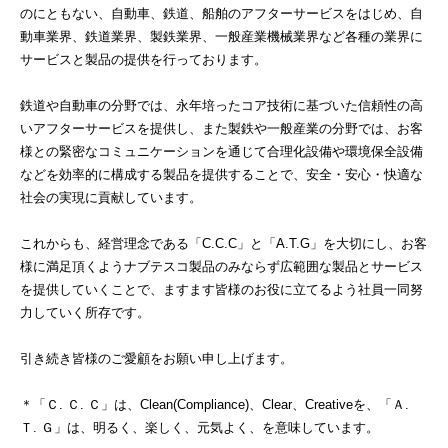
のにともない、自動車、鉄道、船舶のアフターサービスをはじめ、自
動車業界、鉄道業界、製鉄業界、一般産業機械業界など各種の業界に
サービスと製品の提供を行っております。
鉄道や自動車の分野では、永年培ったコア技術に基づいた信頼性の高
いアフターサービスを提供し、また製鉄や一般産業の分野では、お客
様との緊密なコミュニケーションを通じて合理化設備や環境保全設備
などを効率的に構成する製品を提供することで、安全・安心・快適な
社会の実現に貢献しています。
これからも、経営理念である「C.C.C」と「A.T.G」を大切にし、お客
様に満足頂くようナブテスコ製品のみならず広範囲な製品とサービス
を提供していくことで、ますます皆様のお役に立てるよう社員一同努
力していく所存です。
引き続き皆様のご愛顧をお願い申し上げます。
＊「Ｃ. Ｃ. Ｃ」は、Clean(Compliance)、Clear、Creativeを、「Ａ.
Ｔ. Ｇ」は、明るく、楽しく、元気よく、を意味しています。