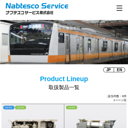
トップページ
事業紹介
鉄道部
取扱製品
JP
EN
取扱製品一覧
該当件数：9件
1ページ目