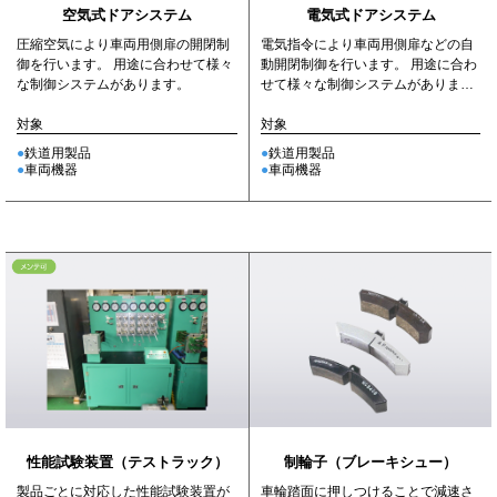
電気式ドアシステム
空気式ドアシステム
電気指令により車両用側扉などの自
圧縮空気により車両用側扉の開閉制
動開閉制御を行います。 用途に合わ
御を行います。 用途に合わせて様々
せて様々な制御システムがありま
な制御システムがあります。
す。
対象
対象
鉄道用製品
鉄道用製品
車両機器
車両機器
制輪子（ブレーキシュー）
性能試験装置（テストラック）
車輪踏面に押しつけることで減速さ
製品ごとに対応した性能試験装置が