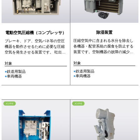
除湿装置
電動空気圧縮機（コンプレッサ）
圧縮空気中に含まれる水分を除去し
ブレーキ、ドア、空気バネ等の空圧
各機器・配管系統の腐食を防止する
機器を動作させるために必要な圧縮
装置です。空制機器の故障の減少と
空気を発生させる装置です。 吐出容
寿命の延長に大きな効果がありま
量・圧縮方式毎に型式があります。
す。
対象
対象
鉄道用製品
鉄道用製品
車両機器
車両機器