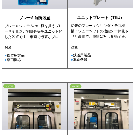
ユニットブレーキ（TBU）
ブレーキ制御装置
従来のブレーキシリンダ・テコ機
ブレーキシステムの中枢を担うブレ
構・シューヘッドの機能を一体化さ
ーキ受量器と制御弁等をユニット化
せた装置で、車輪に対し制輪子を通
した装置です。車両で必要なブレー
じてブレーキ力を伝達します。
キ圧力を制御します。
対象
対象
鉄道用製品
鉄道用製品
車両機器
車両機器